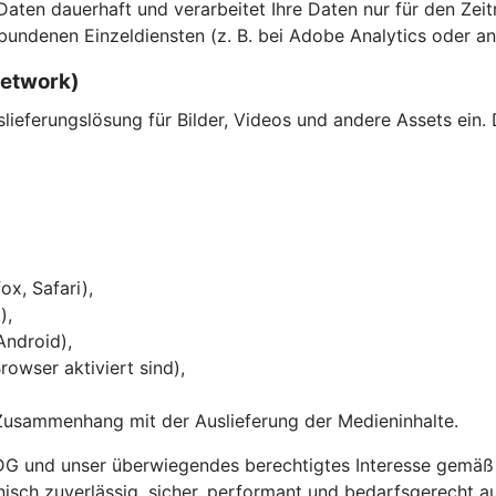
en dauerhaft und verarbeitet Ihre Daten nur für den Zeitra
bundenen Einzeldiensten (z. B. bei Adobe Analytics oder an
Network)
eferungslösung für Bilder, Videos und andere Assets ein. 
ox, Safari),
),
Android),
owser aktiviert sind),
Zusammenhang mit der Auslieferung der Medieninhalte.
DG und unser überwiegendes berechtigtes Interesse gemäß Ar
chnisch zuverlässig, sicher, performant und bedarfsgerecht a