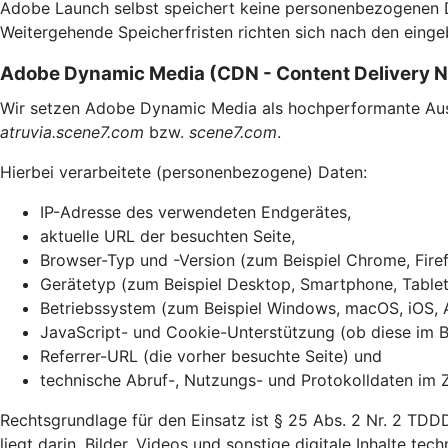
Adobe Launch selbst speichert keine personenbezogenen Dat
Weitergehende Speicherfristen richten sich nach den einge
Adobe Dynamic Media (CDN - Content Delivery 
Wir setzen Adobe Dynamic Media als hochperformante Ausli
atruvia.scene7.com
bzw.
scene7.com
.
Hierbei verarbeitete (personenbezogene) Daten:
IP-Adresse des verwendeten Endgerätes,
aktuelle URL der besuchten Seite,
Browser-Typ und -Version (zum Beispiel Chrome, Firef
Gerätetyp (zum Beispiel Desktop, Smartphone, Tablet
Betriebssystem (zum Beispiel Windows, macOS, iOS, 
JavaScript- und Cookie-Unterstützung (ob diese im Br
Referrer-URL (die vorher besuchte Seite) und
technische Abruf-, Nutzungs- und Protokolldaten im 
Rechtsgrundlage für den Einsatz ist § 25 Abs. 2 Nr. 2 TDD
liegt darin, Bilder, Videos und sonstige digitale Inhalte te