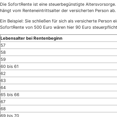
Die SofortRente ist eine steuerbegünstigte Altersvorsorge.
hängt vom Renteneintrittsalter der versicherten Person ab. D
Ein Beispiel: Sie schließen für sich als versicherte Person 
SofortRente von 500 Euro wären hier 90 Euro steuerpflich
Lebensalter bei Rentenbeginn
57
58
59
60 bis 61
62
63
64
65 bis 66
67
68
69 bis 70