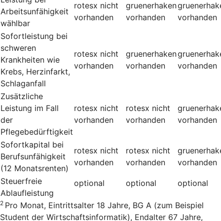
rotesx
nicht
gruenerhaken
gruenerhak
Arbeitsunfähigkeit
vorhanden
vorhanden
vorhanden
wählbar
Sofortleistung bei
schweren
rotesx
nicht
gruenerhaken
gruenerhak
Krankheiten wie
vorhanden
vorhanden
vorhanden
Krebs, Herzinfarkt,
Schlaganfall
Zusätzliche
Leistung im Fall
rotesx
nicht
rotesx
nicht
gruenerhak
der
vorhanden
vorhanden
vorhanden
Pflegebedürftigkeit
Sofortkapital bei
rotesx
nicht
rotesx
nicht
gruenerhak
Berufsunfähigkeit
vorhanden
vorhanden
vorhanden
(12 Monatsrenten)
Steuerfreie
optional
optional
optional
Ablaufleistung
2
Pro Monat, Eintrittsalter 18 Jahre, BG A (zum Beispiel
Student der Wirtschaftsinformatik), Endalter 67 Jahre,